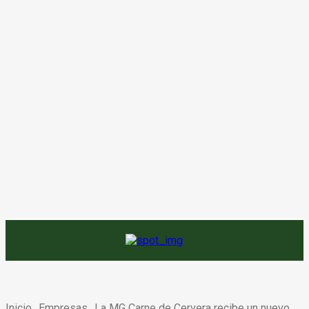
Inicio
Empresas
La MG Carne de Cervera recibe un nuevo