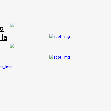
co
 la