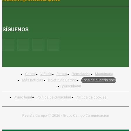
SÍGUENOS
Cereal
Viñedo
Patata
Remolacha
Maquinaria
Más noticias
Boletín de Campo
Zona de suscriptores
¡Suscríbete!
Aviso legal
Política de privacidad
Política de cookies
Revista Campo Ⓒ 2026 - Grupo Campo Comunicación