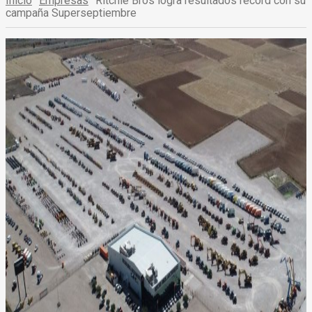
Inicio
Empresas
Ritchie Bros logra resultados récord con su
campaña Superseptiembre