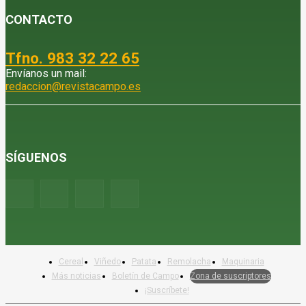
CONTACTO
Tfno. 983 32 22 65
Envíanos un mail:
redaccion@revistacampo.es
SÍGUENOS
Cereal
Viñedo
Patata
Remolacha
Maquinaria
Más noticias
Boletín de Campo
Zona de suscriptores
¡Suscríbete!