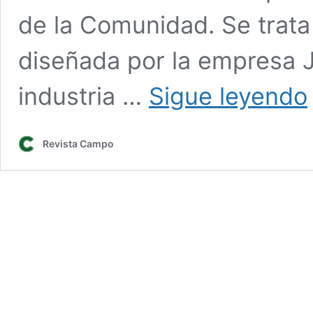
de la Comunidad. Se trata
diseñada por la empresa J
V
industria …
Sigue leyendo
l
u
p
Revista Campo
d
e
p
i
l
i
d
t
a
l
i
a