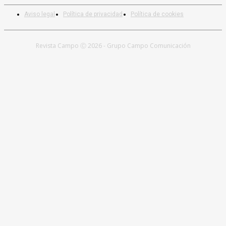
Aviso legal
Política de privacidad
Política de cookies
Revista Campo Ⓒ 2026 - Grupo Campo Comunicación