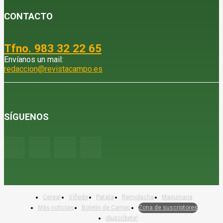
CONTACTO
Tfno. 983 32 22 65
Envíanos un mail:
redaccion@revistacampo.es
SÍGUENOS
Cereal
Viñedo
Patata
Remolacha
Maquinaria
Más noticias
Boletín de Campo
Zona de suscriptores
¡Suscríbete!