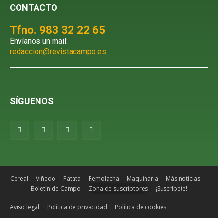
CONTACTO
Tfno. 983 32 22 65
Envíanos un mail:
redaccion@revistacampo.es
SÍGUENOS
Cereal
Viñedo
Patata
Remolacha
Maquinaria
Más noticias
Boletín de Campo
Zona de suscriptores
¡Suscríbete!
Aviso legal
Política de privacidad
Política de cookies