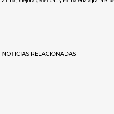
animal, mejora genética… y en materia agraria el us
COMPARTIR
NOTICIAS RELACIONADAS