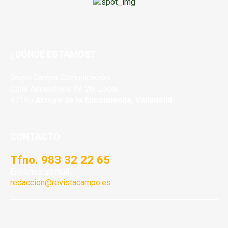
¿DÓNDE ESTAMOS?
Grupo Campo Comunicación
Calle Almendrera 18-20, Local
47195
Arroyo de la Encomienda, Valladolid
CONTACTO
Tfno. 983 32 22 65
Envíanos un mail:
redaccion@revistacampo.es