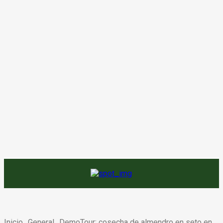
Inicio
General
DemoTour: cosecha de almendro en seto en