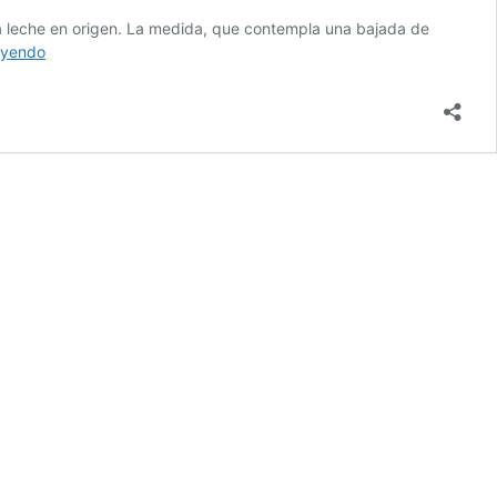
 la leche en origen. La medida, que contempla una bajada de
“Nos
eyendo
imponen
bajar
7
céntimos
la
leche
sin
argumentos”