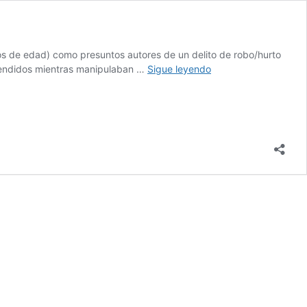
os de edad) como presuntos autores de un delito de robo/hurto
La
rprendidos mientras manipulaban …
Sigue leyendo
Guardia
Civil
detiene
in
fraganti
a
dos
personas
robando
en
un
huerto
solar