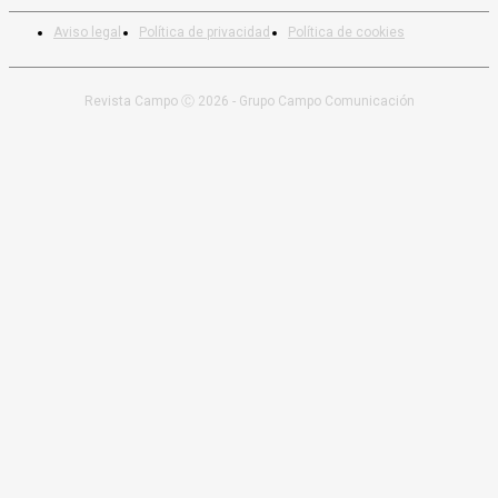
Aviso legal
Política de privacidad
Política de cookies
Revista Campo Ⓒ 2026 - Grupo Campo Comunicación