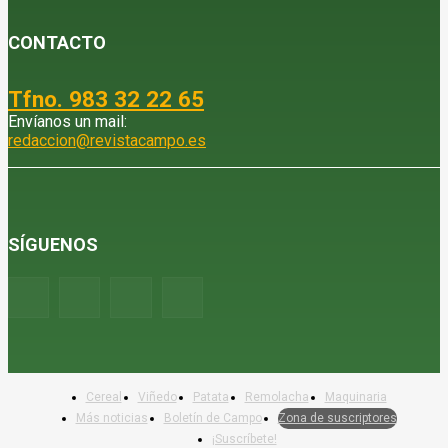
CONTACTO
Tfno. 983 32 22 65
Envíanos un mail:
redaccion@revistacampo.es
SÍGUENOS
Cereal
Viñedo
Patata
Remolacha
Maquinaria
Más noticias
Boletín de Campo
Zona de suscriptores
¡Suscríbete!