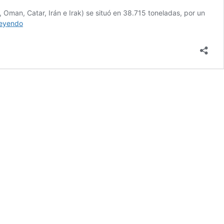
, Oman, Catar, Irán e Irak) se situó en 38.715 toneladas, por un
La
leyendo
venta
de
frutas
y
hortalizas
españolas
al
Golfo
Pérsico
suma
69
millones
de
euros