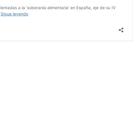
rientadas a la ‘soberanía alimentaria’ en España, eje de su IV
La
…
Sigue leyendo
industria
lanza
el
debate
sobre
la
‘soberanía
alimentaria’