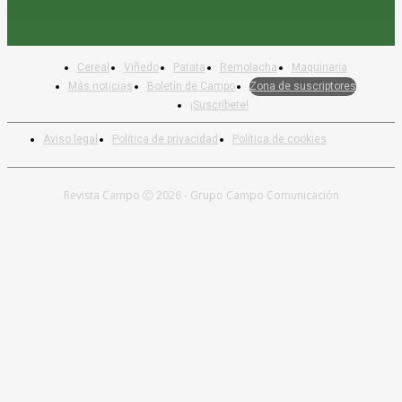
Cereal
Viñedo
Patata
Remolacha
Maquinaria
Más noticias
Boletín de Campo
Zona de suscriptores
¡Suscríbete!
Aviso legal
Política de privacidad
Política de cookies
Revista Campo Ⓒ 2026 - Grupo Campo Comunicación