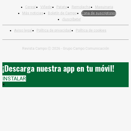
Cereal
Viñedo
Patata
Remolacha
Maquinaria
Más noticias
Boletín de Campo
Zona de suscriptores
¡Suscríbete!
Aviso legal
Política de privacidad
Política de cookies
Revista Campo Ⓒ 2026 - Grupo Campo Comunicación
¡Descarga nuestra app en tu móvil!
INSTALAR
×