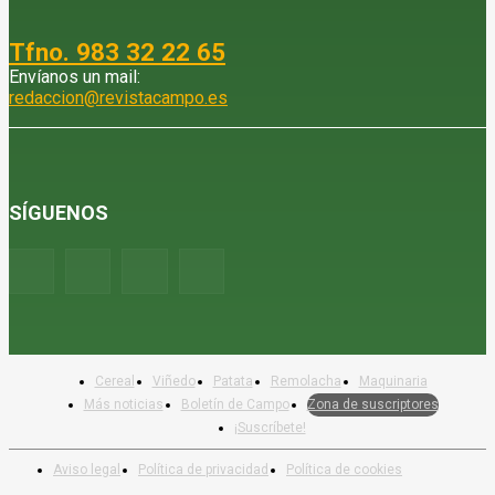
Tfno. 983 32 22 65
Envíanos un mail:
redaccion@revistacampo.es
SÍGUENOS
Cereal
Viñedo
Patata
Remolacha
Maquinaria
Más noticias
Boletín de Campo
Zona de suscriptores
¡Suscríbete!
Aviso legal
Política de privacidad
Política de cookies