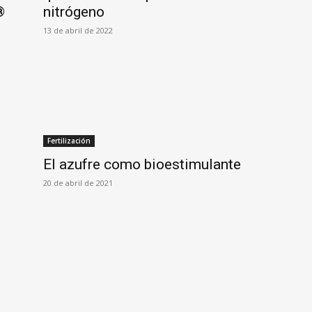
®
nitrógeno
13 de abril de 2022
Fertilización
El azufre como bioestimulante
20 de abril de 2021