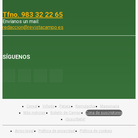
Tfno. 983 32 22 65
Envíanos un mail:
redaccion@revistacampo.es
SÍGUENOS
Cereal
Viñedo
Patata
Remolacha
Maquinaria
Más noticias
Boletín de Campo
Zona de suscriptores
¡Suscríbete!
Aviso legal
Política de privacidad
Política de cookies