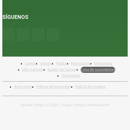
SÍGUENOS
Cereal
Viñedo
Patata
Remolacha
Maquinaria
Más noticias
Boletín de Campo
Zona de suscriptores
¡Suscríbete!
Aviso legal
Política de privacidad
Política de cookies
Revista Campo Ⓒ 2026 - Grupo Campo Comunicación