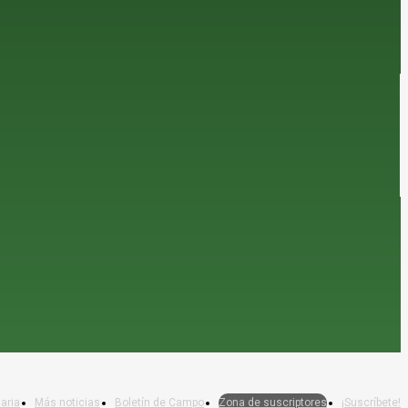
aria
Más noticias
Boletín de Campo
Zona de suscriptores
¡Suscríbete!