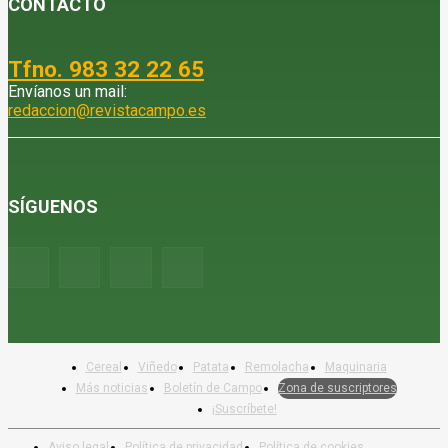
CONTACTO
Tfno. 983 32 22 65
Envíanos un mail:
redaccion@revistacampo.es
SÍGUENOS
Cereal
Viñedo
Patata
Remolacha
Maquinaria
Más noticias
Boletín de Campo
Zona de suscriptores
¡Suscríbete!
Aviso legal
Política de privacidad
Política de cookies