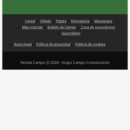
Cereal
Viñedo
Patata
Remolacha
Maquinaria
Más noticias
Boletín de Campo
Zona de suscriptores
¡Suscríbete!
Aviso legal
Política de privacidad
Política de cookies
Revista Campo Ⓒ 2026 - Grupo Campo Comunicación