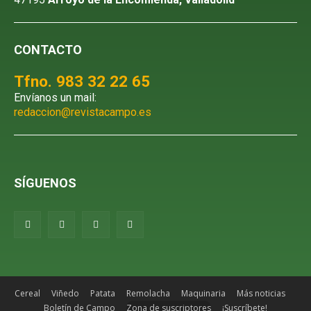
CONTACTO
Tfno. 983 32 22 65
Envíanos un mail:
redaccion@revistacampo.es
SÍGUENOS
Cereal
Viñedo
Patata
Remolacha
Maquinaria
Más noticias
Boletín de Campo
Zona de suscriptores
¡Suscríbete!