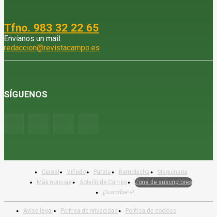
Tfno. 983 32 22 65
Envíanos un mail:
redaccion@revistacampo.es
SÍGUENOS
Cereal
Viñedo
Patata
Remolacha
Maquinaria
Más noticias
Boletín de Campo
Zona de suscriptores
¡Suscríbete!
Aviso legal
Política de privacidad
Política de cookies