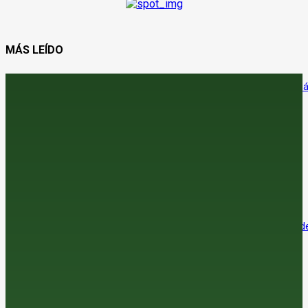
MÁS LEÍDO
La certificación del ibérico da un paso adelante con un protocolo m
claro, homogéneo y digital
9 de agosto de 2026
¿Vender el cereal antes de que se pinche la burbuja?
8 de agosto de 2026
El sector agroalimentario se afianza como el principal exportador de
economía española
7 de agosto de 2026
La araña roja amenaza la cosecha de almendra en el sur