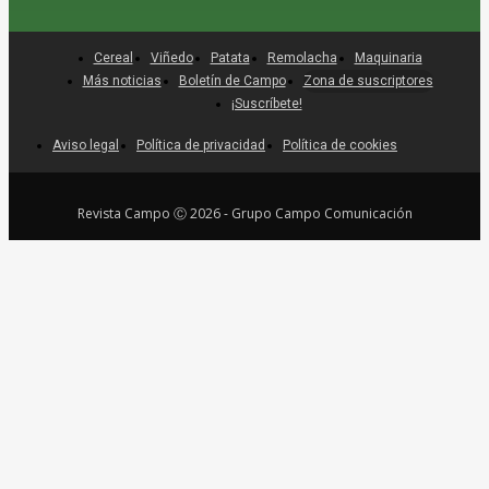
Cereal
Viñedo
Patata
Remolacha
Maquinaria
Más noticias
Boletín de Campo
Zona de suscriptores
¡Suscríbete!
Aviso legal
Política de privacidad
Política de cookies
Revista Campo Ⓒ 2026 - Grupo Campo Comunicación