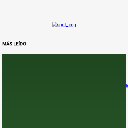
MÁS LEÍDO
¿Vender el cereal antes de que se pinche la burbuja?
8 de agosto de 2026
El sector agroalimentario se afianza como el principal exportador de
economía española
7 de agosto de 2026
La araña roja amenaza la cosecha de almendra en el sur
7 de agosto de 2026