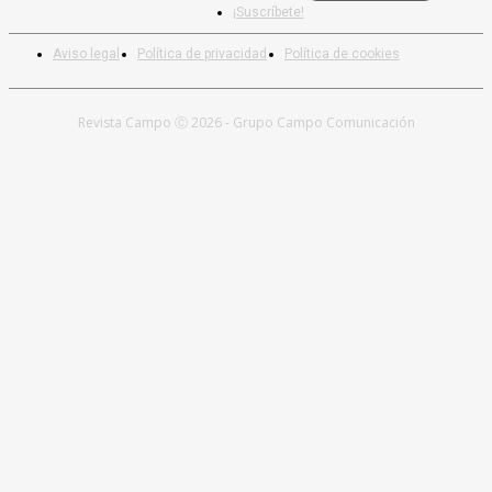
¡Suscríbete!
Aviso legal
Política de privacidad
Política de cookies
Revista Campo Ⓒ 2026 - Grupo Campo Comunicación