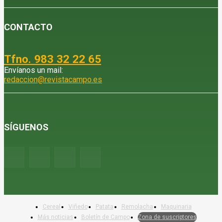
CONTACTO
Tfno. 983 32 22 65
Envíanos un mail:
redaccion@revistacampo.es
SÍGUENOS
Cereal
Viñedo
Patata
Remolacha
Maquinaria
Más noticias
Boletín de Campo
Zona de suscriptores