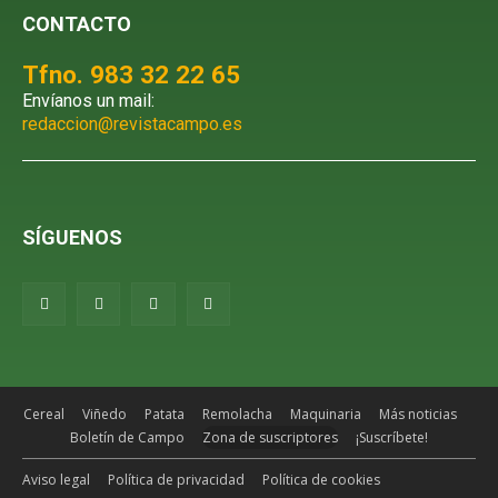
CONTACTO
Tfno. 983 32 22 65
Envíanos un mail:
redaccion@revistacampo.es
SÍGUENOS
Cereal
Viñedo
Patata
Remolacha
Maquinaria
Más noticias
Boletín de Campo
Zona de suscriptores
¡Suscríbete!
Aviso legal
Política de privacidad
Política de cookies