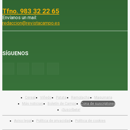
Tfno. 983 32 22 65
Envíanos un mail:
redaccion@revistacampo.es
SÍGUENOS
Cereal
Viñedo
Patata
Remolacha
Maquinaria
Más noticias
Boletín de Campo
Zona de suscriptores
¡Suscríbete!
Aviso legal
Política de privacidad
Política de cookies