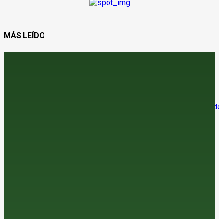
MÁS LEÍDO
¿Vender el cereal antes de que se pinche la burbuja?
8 de agosto de 2026
El sector agroalimentario se afianza como el principal exportador de
economía española
7 de agosto de 2026
La araña roja amenaza la cosecha de almendra en el sur
7 de agosto de 2026
Jerez adelanta su vendimia por las altas temperaturas