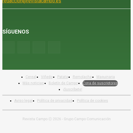
redaccion@revistacampo.es
SÍGUENOS
Cereal
Viñedo
Patata
Remolacha
Maquinaria
Más noticias
Boletín de Campo
Zona de suscriptores
¡Suscríbete!
Aviso legal
Política de privacidad
Política de cookies
Revista Campo Ⓒ 2026 - Grupo Campo Comunicación