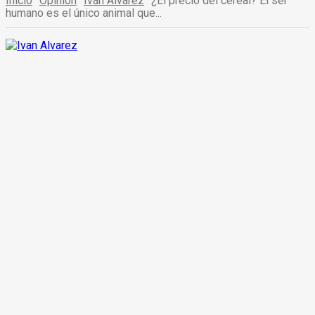
Inicio
Opinión
Iván Álvarez
¿El precio del cereal? El ser
humano es el único animal que...