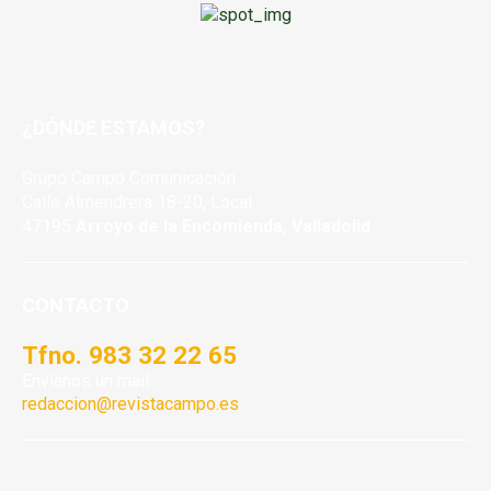
¿DÓNDE ESTAMOS?
Grupo Campo Comunicación
Calle Almendrera 18-20, Local
47195
Arroyo de la Encomienda, Valladolid
CONTACTO
Tfno. 983 32 22 65
Envíanos un mail:
redaccion@revistacampo.es