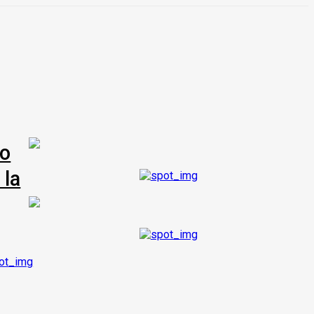
co
 la