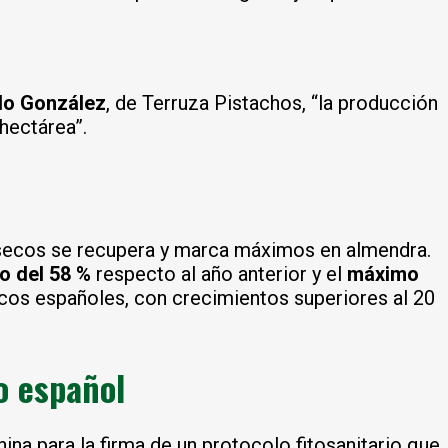
o González
, de Terruza Pistachos, “la producción
hectárea”.
s secos se recupera y marca máximos en almendra.
o del 58 %
respecto al año anterior y el
máximo
secos españoles, con crecimientos superiores al 20
o español
na para la firma de un protocolo fitosanitario que