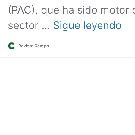
(PAC), que ha sido motor 
La
sector …
Sigue leyendo
PAC
cumpl
40
Revista Campo
años:
“Es
necesa
ayer,
hoy
y
mañan