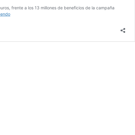
ros, frente a los 13 millones de beneficios de la campaña
Acor
yendo
garantiza
un
ingreso
mínimo
de
55
euros
para
la
remolacha
sembrada
en
2026