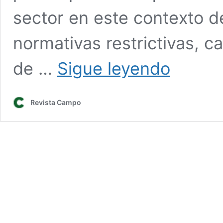
sector en este contexto d
normativas restrictivas, c
El
de …
Sigue leyendo
sector
remolachero
«sin
Revista Campo
alternativas»:
pérdida
de
producción,
competencia
desleal
y
condiciones
estrictas