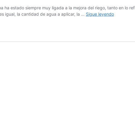
a estado siempre muy ligada a la mejora del riego, tanto en lo refe
Mejorar
s igual, la cantidad de agua a aplicar, la …
Sigue leyendo
los
rendimient
en
remolacha
gracias
a
la
IA