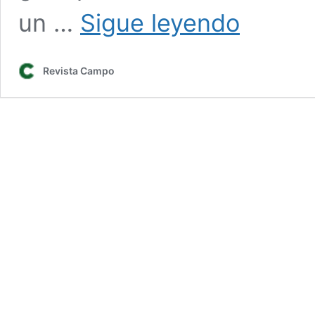
Unos
un …
Sigue leyendo
embalses
llenos
no
Revista Campo
alejan
la
preocupación
por
los
planes
hidrológicos