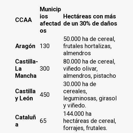
Municip
ios
Hectáreas con más
CCAA
afectad
de un 30% de daños
os
50.000 ha de cereal,
Aragón
130
frutales hortalizas,
almendros
Castilla-
80.000 ha de cereal,
La
300
viñedo olivar,
Mancha
almendros, pistacho
30.000 ha de
Castilla
cereales,
450
y León
leguminosas, girasol
y viñedo.
144.000 ha
Cataluñ
65
hectáreas de cereal,
a
forrajes, frutales.