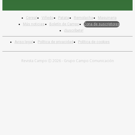
Cereal
Viñedo
Patata
Remolacha
Maquinaria
Más noticias
Boletín de Campo
Zona de suscriptores
¡Suscríbete!
Aviso legal
Política de privacidad
Política de cookies
Revista Campo Ⓒ 2026 - Grupo Campo Comunicación