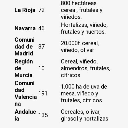
800 hectáreas
La Rioja
72
cereal, frutales y
viñedos.
Hortalizas, viñedo,
Navarra
46
frutales y huertos.
Comuni
20.000h cereal,
dad de
37
viñedo, olivar
Madrid
Región
Cereal, viñedo,
de
10
almendros, frutales,
Murcia
cítricos
Comuni
1.000 ha de uva de
dad
191
mesa, viñedo y
Valencia
frutales, cítricos
na
Andaluc
Cereales, olivar,
135
ía
girasol y hortalizas