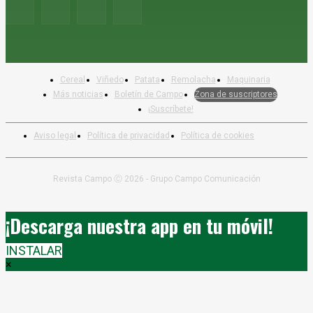
Cereal
Viñedo
Patata
Remolacha
Maquinaria
Más noticias
Boletín de Campo
Zona de suscriptores
¡Suscríbete!
Aviso legal
Política de privacidad
Política de cookies
Revista Campo Ⓒ 2026 - Grupo Campo Comunicación
¡Descarga nuestra app en tu móvil!
INSTALAR
×