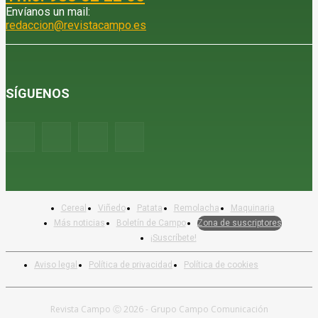
Envíanos un mail:
redaccion@revistacampo.es
SÍGUENOS
Cereal
Viñedo
Patata
Remolacha
Maquinaria
Más noticias
Boletín de Campo
Zona de suscriptores
¡Suscríbete!
Aviso legal
Política de privacidad
Política de cookies
Revista Campo Ⓒ 2026 - Grupo Campo Comunicación