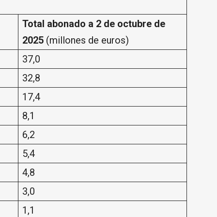
Total abonado a 2 de octubre de
2025
(millones de euros)
37,0
32,8
17,4
8,1
6,2
5,4
4,8
3,0
1,1