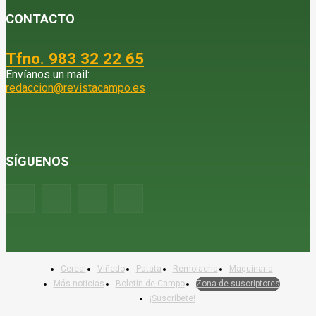
CONTACTO
Tfno. 983 32 22 65
Envíanos un mail:
redaccion@revistacampo.es
SÍGUENOS
Cereal
Viñedo
Patata
Remolacha
Maquinaria
Más noticias
Boletín de Campo
Zona de suscriptores
¡Suscríbete!