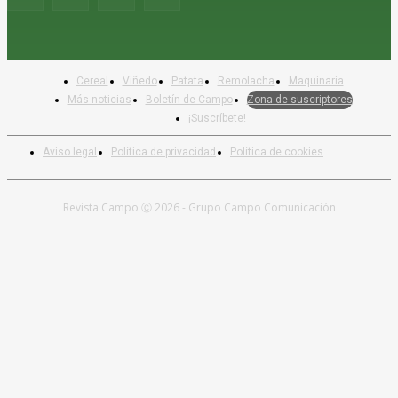
Cereal
Viñedo
Patata
Remolacha
Maquinaria
Más noticias
Boletín de Campo
Zona de suscriptores
¡Suscríbete!
Aviso legal
Política de privacidad
Política de cookies
Revista Campo Ⓒ 2026 - Grupo Campo Comunicación