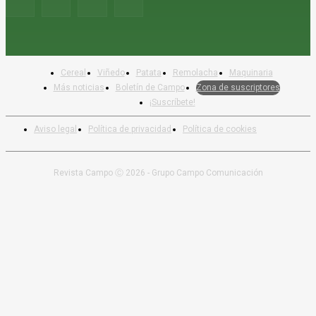
Cereal
Viñedo
Patata
Remolacha
Maquinaria
Más noticias
Boletín de Campo
Zona de suscriptores
¡Suscríbete!
Aviso legal
Política de privacidad
Política de cookies
Revista Campo Ⓒ 2026 - Grupo Campo Comunicación