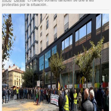
Inicio
Cereal
El campo soriano también se une a las
protestas por la situación...