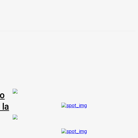
co
 la