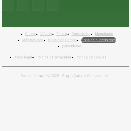
Cereal
Viñedo
Patata
Remolacha
Maquinaria
Más noticias
Boletín de Campo
Zona de suscriptores
¡Suscríbete!
Aviso legal
Política de privacidad
Política de cookies
Revista Campo Ⓒ 2026 - Grupo Campo Comunicación