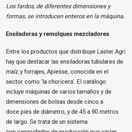
sector como ‘la choricera’. El catálogo
incluye máquinas de varios tamaños y de
dimensiones de bolsas desde cinco a
doce pies de diámetro, y de 45 a 90 metros
de largo. Se trata de un sistema
con capacidades de producción que varían
entre de 80 y 150 toneladas por hora. En estas
bolsas pueden llegar a caber de 150 a 400
toneladas, independiente del diámetro y
la longitud.
La empresa con sede en Santovenia de
Pisuerga dispone además de una amplia gama
de remolques mezcladores,