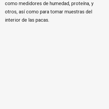
como medidores de humedad, proteína, y
otros, así como para tomar muestras del
interior de las pacas.
Los fardos, de diferentes dimensiones y
formas, se introducen enteros en la máquina.
Ensiladoras y remolques mezcladores
Entre los productos que distribuye Laster Agri
hay que destacar las ensiladoras tubulares de
maíz y forrajes, Apiesse, conocida en el