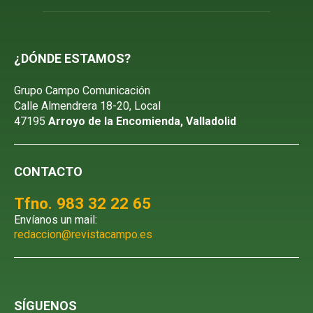
Tfno. 983 32 22 65
Envíanos un mail:
redaccion@revistacampo.es
SÍGUENOS
Cereal
Viñedo
Patata
Remolacha
Maquinaria
Más noticias
Boletín de Campo
Zona de suscriptores
¡Suscríbete!
Aviso legal
Política de privacidad
Política de cookies
Revista Campo Ⓒ 2026 - Grupo Campo Comunicación