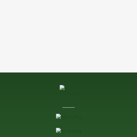
¿DÓNDE ESTAMOS?
Grupo Campo Comunicación
Calle Almendrera 18-20, Local
47195
Arroyo de la Encomienda, Valladolid
CONTACTO