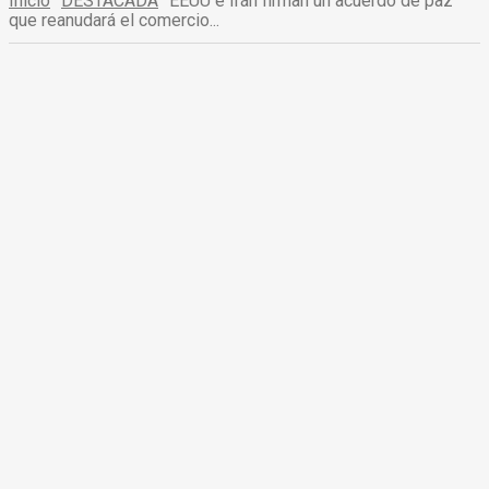
Inicio
DESTACADA
EEUU e Irán firman un acuerdo de paz
que reanudará el comercio...