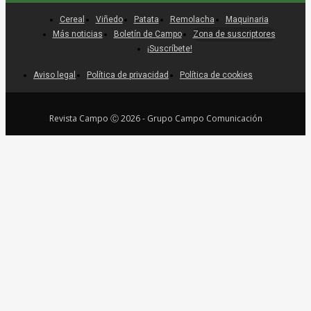
Cereal
Viñedo
Patata
Remolacha
Maquinaria
Más noticias
Boletín de Campo
Zona de suscriptores
¡Suscríbete!
Aviso legal
Política de privacidad
Política de cookies
Revista Campo Ⓒ 2026 - Grupo Campo Comunicación