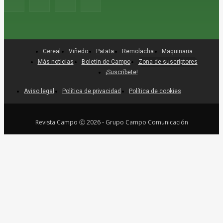
Cereal
Viñedo
Patata
Remolacha
Maquinaria
Más noticias
Boletín de Campo
Zona de suscriptores
¡Suscríbete!
Aviso legal
Política de privacidad
Política de cookies
Revista Campo Ⓒ 2026 - Grupo Campo Comunicación