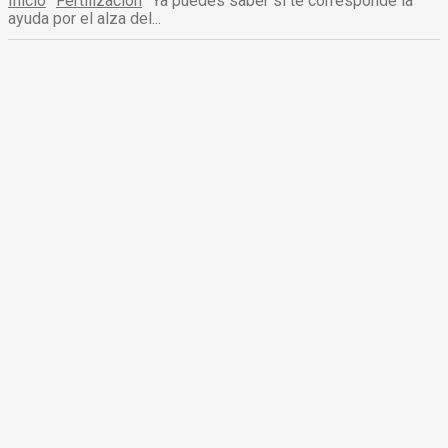
Inicio
Fertilización
Ya puedes saber si te corresponde la
ayuda por el alza del...